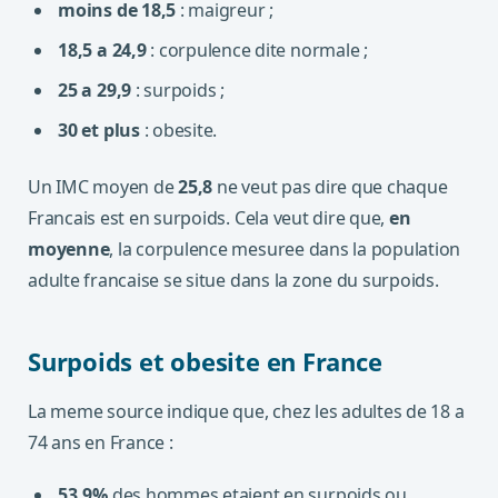
moins de 18,5
: maigreur ;
18,5 a 24,9
: corpulence dite normale ;
25 a 29,9
: surpoids ;
30 et plus
: obesite.
Un IMC moyen de
25,8
ne veut pas dire que chaque
Francais est en surpoids. Cela veut dire que,
en
moyenne
, la corpulence mesuree dans la population
adulte francaise se situe dans la zone du surpoids.
Surpoids et obesite en France
La meme source indique que, chez les adultes de 18 a
74 ans en France :
53,9%
des hommes etaient en surpoids ou