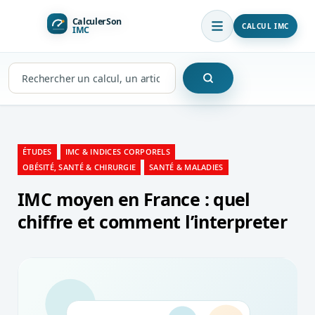
CALCUL IMC
Rechercher
sur
le
site
ÉTUDES
IMC & INDICES CORPORELS
OBÉSITÉ, SANTÉ & CHIRURGIE
SANTÉ & MALADIES
IMC moyen en France : quel
chiffre et comment l’interpreter