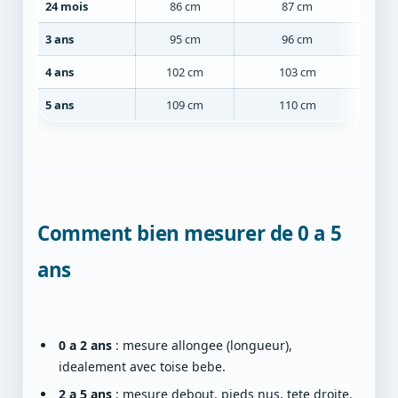
24 mois
86 cm
87 cm
3 ans
95 cm
96 cm
4 ans
102 cm
103 cm
5 ans
109 cm
110 cm
Comment bien mesurer de 0 a 5
ans
0 a 2 ans
: mesure allongee (longueur),
idealement avec toise bebe.
2 a 5 ans
: mesure debout, pieds nus, tete droite,