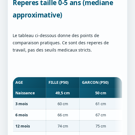
Reperes taille 0-5 ans (mediane
approximative)
Le tableau ci-dessous donne des points de
comparaison pratiques. Ce sont des reperes de
travail, pas des seuils medicaux stricts.
AGE
FILLE (P50)
GARCON (P50)
Naissance
49,5 cm
50 cm
3 mois
60 cm
61 cm
6 mois
66 cm
67 cm
12 mois
74 cm
75 cm