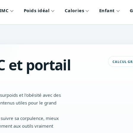
IMC
Poids idéal
Calories
Enfant
G
C et portail
CALCUL GR
urpoids et l'obésité avec des
ontenus utiles pour le grand
r suivre sa corpulence, mieux
dement aux outils vraiment