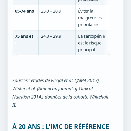
65-74 ans
23,0 – 28,9
Éviter la
maigreur est
prioritaire
75 ans et
24,0 – 29,9
La sarcopénie
+
est le risque
principal
Sources : études de Flegal et al. (JAMA 2013),
Winter et al. (American Journal of Clinical
Nutrition 2014), données de la cohorte Whitehall
II.
À 20 ANS : L’IMC DE RÉFÉRENCE