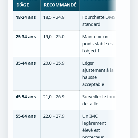
D’ÂGE
RECOMMANDÉ
18-24 ans
18,5 – 24,9
Fourchette OMS
standard
25-34 ans
19,0 – 25,0
Maintenir un
poids stable est
l’objectif
35-44 ans
20,0 – 25,9
Léger
ajustement à la
hausse
acceptable
45-54 ans
21,0 – 26,9
Surveiller le tour
de taille
55-64 ans
22,0 – 27,9
Un IMC
légèrement
élevé est
protecteur